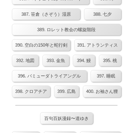
387. 笹倉（さぞう）湿原
388. 七夕
389. ロレット教会の螺旋階段
390. 空白の150年と蛇行剣
391. アトランティス
392. 地図
393. 金魚
394. 鰻
395. 桃
396. バミューダトライアングル
397. 睡眠
398. クロアチア
399. 広島
400. お袖さん狸
百句百妖漫録〜道ゆき