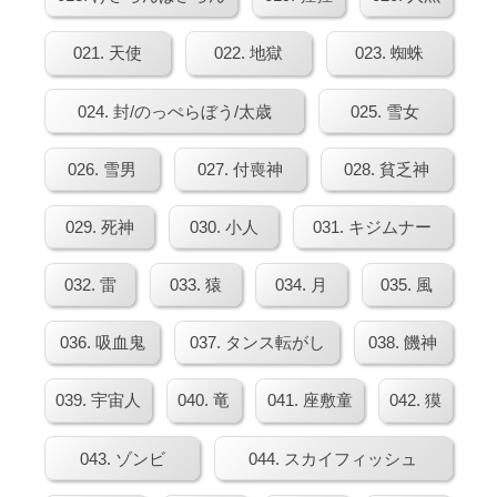
021. 天使
022. 地獄
023. 蜘蛛
024. 封/のっぺらぼう/太歳
025. 雪女
026. 雪男
027. 付喪神
028. 貧乏神
029. 死神
030. 小人
031. キジムナー
032. 雷
033. 猿
034. 月
035. 風
036. 吸血鬼
037. タンス転がし
038. 饑神
039. 宇宙人
040. 竜
041. 座敷童
042. 獏
043. ゾンビ
044. スカイフィッシュ