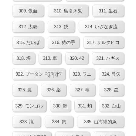
309. 仮面
310. 島引き鬼
311. 生石
312. 太鼓
313. 銃
314. いざなぎ流
315. だいば
316. 猿の手
317. サルタヒコ
318. 塔
319. 車
320. 42
321. ハギス
322. ブータン འབྲུག་ཡུལ་
323. ワニ
324. 弓矢
325. 農
326. 薬
327. 毒
328. 星
329. モンゴル
330. 鯨
331. 蛸
332. 白山
333. 滝
334. 釣
335. 山海經的魚