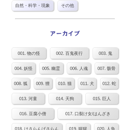
自然・科学・現象
その他
アーカイブ
001. 物の怪
002. 百鬼夜行
003. 鬼
004. 妖怪
005. 幽霊
006. 人魂
007. 骸骨
008. 狐
009. 狸
010. 猫
011. 犬
012. 蛇
013. 河童
014. 天狗
015. 巨人
016. 豆腐小僧
017. 口裂け女/はんざき
018. けさらんぱさらん
019. 猩猩
020. 人魚