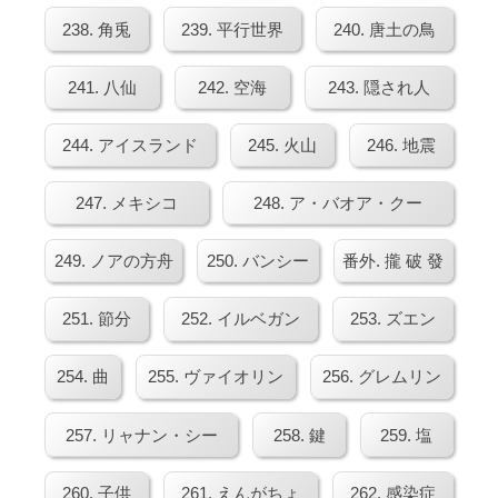
238. 角兎
239. 平行世界
240. 唐土の鳥
241. 八仙
242. 空海
243. 隠され人
244. アイスランド
245. 火山
246. 地震
247. メキシコ
248. ア・バオア・クー
249. ノアの方舟
250. バンシー
番外. 攏 破 發
251. 節分
252. イルベガン
253. ズエン
254. 曲
255. ヴァイオリン
256. グレムリン
257. リャナン・シー
258. 鍵
259. 塩
260. 子供
261. えんがちょ
262. 感染症