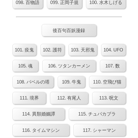
098. 百物語
099. 正岡子規
100. 水木しげる
後百句百妖漫録
101. 疫鬼
102. 護符
103. 天邪鬼
104. UFO
105. 魂
106. ツタンカーメン
107. 数
108. バベルの塔
109. 牛鬼
110. 空飛び猫
111. 境界
112. 有尾人
113. 呪文
114. 異類婚姻譚
115. チュパカブラ
116. タイムマシン
117. シャーマン