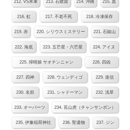
212. VS米軍
213. 石敢當
214. 沖縄
215. 血
216. 虹
217. 不老不死
218. 冷凍保存
219. 赤
220. シリウスミステリー
221. 石鎚山
222. 海底
223. 五芒星・六芒星
224. アイヌ
225. 掃晴娘 サオチンニャン
226. 四凶
227. 四神
228. ウェンディゴ
229. 迷信
230. 名前
231. シャドーマン
232. 浅草
233. オーパーツ
234. 萇山虎（チャンサンボン）
235. 伊豫稲荷神社
236. 聖遺物
237. ジン