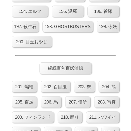
194. エルフ
195. 温羅
196. 首塚
197. 殺生石
198. GHOSTBUSTERS
199. 今妖
200. 目玉おやじ
続続百句百妖漫録
201. 蝙蝠
202. 百目鬼
203. 蟹
204. 熊
205. 百足
206. 馬
207. 便所
208. 写真
209. フィンランド
210. 踊り
211. ハワイイ