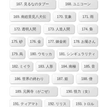
167. 見るなのタブー
168. ユニコーン
169. 南総里見八犬伝
170. 玄象
171. 雨
172. 透明人間
173. 人造人間
174. 梟
175. 砂
176. 金
177. 錬金術
178. お菊さん
179. 烏
180. ウモッカ
181. シンギュラリティ
182. ミイラ
183. 人形
184. 南極
185. 音
186. 世界の終わり
187. 姫
188. 僧
189. 元興寺（がごぜ）
190. 怪力（女）
191. ティアマト
192. リリス
193. トロル