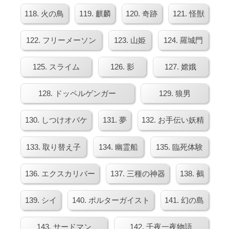
118. 火の鳥
119. 麒麟
120. 奇跡
121. 怪獣
122. フリーメーソン
123. 山姫
124. 羅城門
125. スライム
126. 影
127. 嫦娥
128. ドッペルゲンガー
129. 狼男
130. しつけオバケ
131. 夢
132. お手伝い妖精
133. 取り替え子
134. 幽霊船
135. 臨死体験
136. エクスカリバー
137. 三種の神器
138. 鵺
139. シイ
140. ポルターガイスト
141. 幻の島
143. サードマン
142. 千夜一夜物語