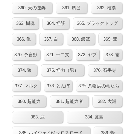
360. 天の逆鉾
361. 風呂
362. 相撲
363. 樹魂
364. 怪談
365. ブラックドッグ
366. 亀
367. 白
368. 瓢箪
369. 茸
370. 予言獣
371. 十二支
372. ヤブ
373. 霧
374. 狼
375. 怪力（男）
376. 石手寺
377. マルタ
378. とんぼ
379. 八幡浜の竜たち
380. 超能力
381. 超能力者
382. 大洲
383. 鹿
384. 厳島
385. ハイウェイ61クロスロード
386. 蜂