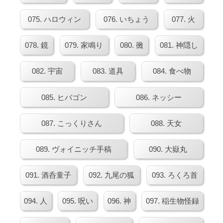
075. ハロウィン
076. いちょう
077. 火
078. 鏡
079. 家鳴り
080. 黴
081. 神隠し
082. 宇宙
083. 道具
084. 食べ物
085. ヒバゴン
086. ネッシー
087. こっくりさん
088. 天女
089. ヴォイニッチ手稿
090. 大嶽丸
091. 酒呑童子
092. 九尾の狐
093. ろくろ首
094. 人
095. 呪い
096. 神
097. 稲生物怪録