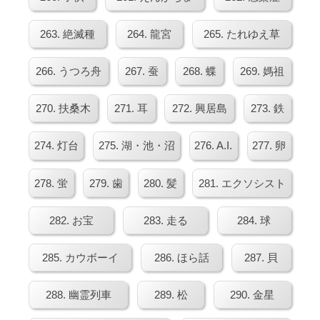
263. 絶滅種
264. 龍宮
265. たれゆえ草
266. うつろ舟
267. 蚕
268. 蝶
269. 媽祖
270. 扶桑木
271. 耳
272. 興居島
273. 鉄
274. 灯台
275. 湖・池・沼
276. A.I.
277. 卵
278. 蛍
279. 歯
280. 髪
281. エクソシスト
282. お宝
283. 走る
284. 球
285. カウボーイ
286. ほら話
287. 貝
288. 幽霊列車
289. 松
290. 金星