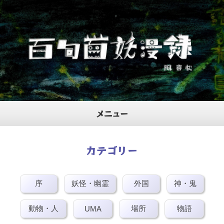
メニュー
ホーム
カテゴリー
プロフィール
序
妖怪・幽霊
外国
神・鬼
当サイトについて
動物・人
場所
物語
UMA
お問合せ