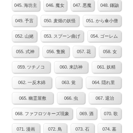
045. 海坊主
046. 魔女
047. 悪魔
048. 鎌鼬
049. 予言
050. 麦畑の妖怪
051. から傘小僧
052. 山姥
053. スプーン曲げ
054. ゴーレム
055. 式神
056. 隻腕
057. 花
058. 女
059. ツチノコ
060. 来訪神
061. 妖精
062. 一反木綿
063. 覚
064. 隠れ里
065. 幽霊屋敷
066. 虫
067. 退治
068. ファフロツキーズ現象
069. 酒
070. 歌
071. 漫画
072. 鳥
073. 石
074. 墓