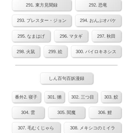
291. 東方見聞録
292. 恐竜
293. プレスター・ジョン
294. おんぶオバケ
295. なまはげ
296. マタギ
297. 秋田
298. 火鼠
299. 絵
300. パイロキネシス
しん百句百妖漫録
番外2. 寝子
301. 獺
302. 三つ目
303. 鮫
304. 雲
305. 閻魔
306. 鯉
307. 毛むくじゃら
308. メキシコのミイラ