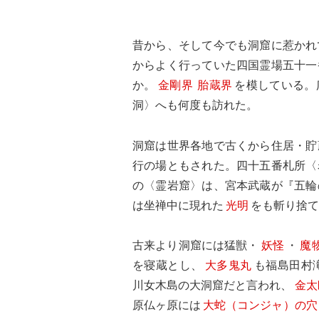
昔から、そして今でも洞窟に惹かれ
からよく行っていた四国霊場五十一
か。
金剛界
胎蔵界
を模している。
洞〉へも何度も訪れた。
洞窟は世界各地で古くから住居・貯
行の場ともされた。四十五番札所〈
の〈霊岩窟〉は、宮本武蔵が『五輪
は坐禅中に現れた
光明
をも斬り捨
古来より洞窟には猛獣・
妖怪
・
魔
を寝蔵とし、
大多鬼丸
も福島田村
川女木島の大洞窟だと言われ、
金太
原仏ヶ原には
大蛇（コンジャ）の穴