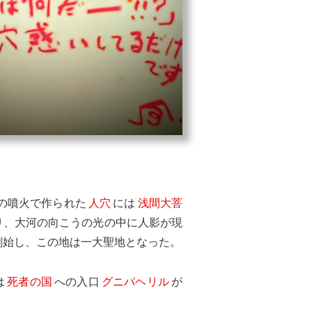
の噴火で作られた
人穴
には
浅間大菩
り、大河の向こうの光の中に人影が現
創始し、この地は一大聖地となった。
は
死者の国
への入口
グニパヘリル
が