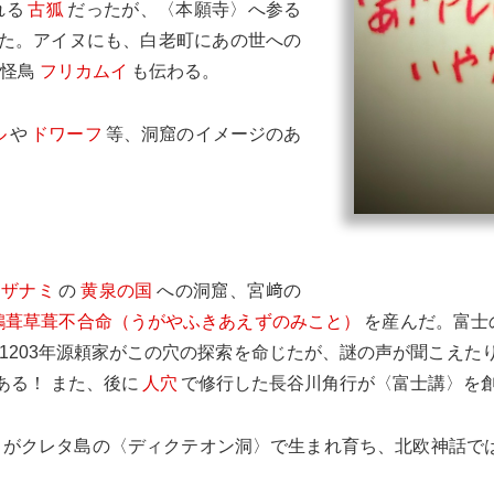
れる
古狐
だったが、〈本願寺〉へ参る
た。アイヌにも、白老町にあの世への
む怪鳥
フリカムイ
も伝わる。
ル
や
ドワーフ
等、洞窟のイメージのあ
イザナミ
の
黄泉の国
への洞窟、宮﨑の
鵜葺草葺不合命（うがやふきあえずのみこと）
を産んだ。富士
1203年源頼家がこの穴の探索を命じたが、謎の声が聞こえた
ある！ また、後に
人穴
で修行した長谷川角行が〈富士講〉を
がクレタ島の〈ディクテオン洞〉で生まれ育ち、北欧神話で