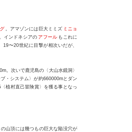
グ
。アマゾンには巨大ミミズ
ミニョ
。インドネシアの
アフール
もこれに
。19〜20世紀に目撃が相次いだが、
0m。次いで鹿児島の〈大山水鏡洞〉
・システム〉が約660000mとダン
5〈植村直己冒険賞〉を獲る事となっ
この山頂には幾つもの巨大な陥没穴が