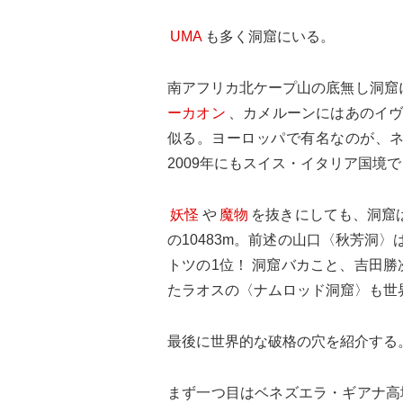
UMA
も多く洞窟にいる。
南アフリカ北ケープ山の底無し洞窟
ーカオン
、カメルーンにはあのイ
似る。ヨーロッパで有名なのが、
2009年にもスイス・イタリア国境
妖怪
や
魔物
を抜きにしても、洞窟
の10483m。前述の山口〈秋芳洞
トツの1位！ 洞窟バカこと、吉田
たラオスの〈ナムロッド洞窟〉も世
最後に世界的な破格の穴を紹介する
まず一つ目はベネズエラ・ギアナ高