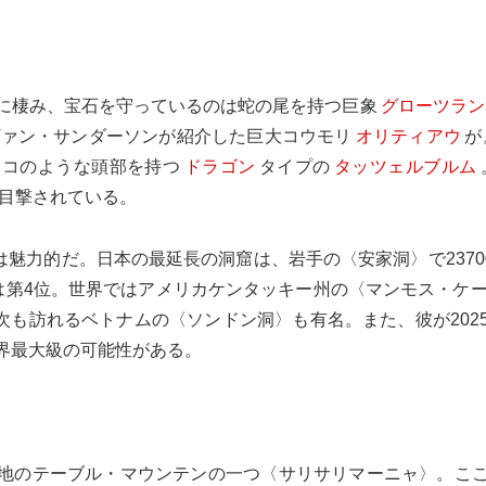
に棲み、宝石を守っているのは蛇の尾を持つ巨象
グローツラン
ヴァン・サンダーソンが紹介した巨大コウモリ
オリティアウ
が
ネコのような頭部を持つ
ドラゴン
タイプの
タッツェルブルム
で目撃されている。
は魅力的だ。日本の最延長の洞窟は、岩手の〈安家洞〉で2370
〉は第4位。世界ではアメリカケンタッキー州の〈マンモス・ケーブ
勝次も訪れるベトナムの〈ソンドン洞〉も有名。また、彼が202
界最大級の可能性がある。
。
地のテーブル・マウンテンの一つ〈サリサリマーニャ〉。こ