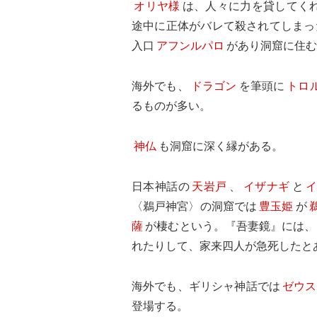
オリヤ様
は、人々に力を貸してく
途中に正体がバレて殺されてしまっ
入口
アフンルパロ
があり洞窟に住
海外でも、
ドラゴン
を筆頭に
トロ
るものが多い。
神仏
も洞窟に深く縁がある。
日本神話の
天岩戸
、
イザナギ
と
〈鵜戸神宮〉の洞窟では
豊玉姫
が
薩
が棲むという。『吾妻鏡』には、
れたりして、家来四人が急死したと
海外でも、ギリシャ神話では
ゼウス
登場する。