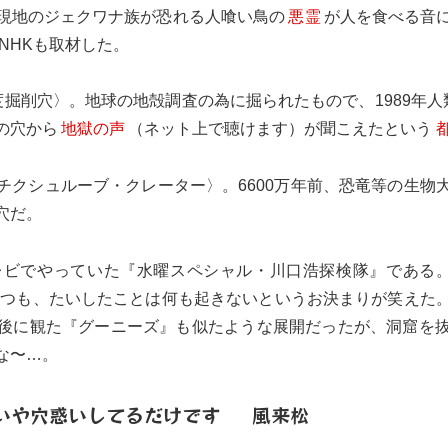
現地のジェクワナ族が恐れる人喰い鳥の
悪霊
が人を食べる音
NHKも取材した。
掘削穴〉。地球の地殻調査の為に掘られたもので、1989年人類
の穴から
地獄の声
（ネット上で聴けます）が聞こえたという
チクシュルーブ・クレーター〉。6600万年前、恐竜等の生物
穴だ。
レビでやっていた『水曜スペシャル・川口浩探検隊』である。
つつも、たいしたことは何も起きないというお決まりが笑えた
後に観た『グーニーズ』も似たような展開だったが、洞窟を
な〜…。
いや穴惑いしてるだけです
風来松