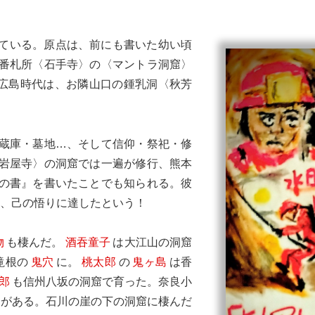
ている。原点は、前にも書いた幼い頃
番札所〈石手寺〉の〈マントラ洞窟〉
広島時代は、お隣山口の鍾乳洞〈秋芳
蔵庫・墓地…、そして信仰・祭祀・修
岩屋寺〉の洞窟では一遍が修行、熊本
の書』を書いたことでも知られる。彼
て、己の悟りに達したという！
物
も棲んだ。
酒吞童子
は大江山の洞窟
滝根の
鬼穴
に。
桃太郎
の
鬼ヶ島
は香
郎
も信州八坂の洞窟で育った。奈良小
がある。石川の崖の下の洞窟に棲んだ