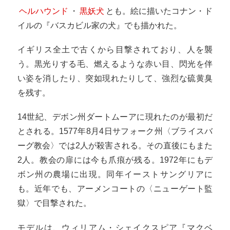
ヘルハウンド
・
黒妖犬
とも。絵に描いたコナン・ド
イルの『バスカビル家の犬』でも描かれた。
イギリス全土で古くから目撃されており、人を襲
う。黒光りする毛、燃えるような赤い目、閃光を伴
い姿を消したり、突如現れたりして、強烈な硫黄臭
を残す。
14世紀、デボン州ダートムーアに現れたのが最初だ
とされる。1577年8月4日サフォーク州〈ブライスバ
ーグ教会〉では2人が殺害される。その直後にもまた
2人。教会の扉には今も爪痕が残る。1972年にもデ
ボン州の農場に出現。同年イーストサングリアに
も。近年でも、アーメンコートの〈ニューゲート監
獄〉で目撃された。
モデルは、ウィリアム・シェイクスピア『マクベ