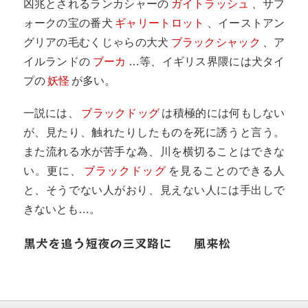
凶兆とされるランカシャーの
ガイトラッシュ
、サフ
ォークの宝の番犬
ギャリートロット
、イーストアン
グリアの毛むくじゃらの大犬
ブラックシャック
、ア
イルランドの
ブーカ
…等、イギリス界隈には犬タイ
プの
妖怪
が多い。
一説には、
ブラックドッグ
は積極的には何もしない
が、見たり、触れたりしたものを死に誘うと言う。
また流れる水が苦手な為、川を横切ることはできな
い。更に、
ブラックドッグ
を見ることのできる人
と、そうでない人がおり、見えない人には手出しで
きないとも…。
黒犬を追う短夜の三叉路に
風来松