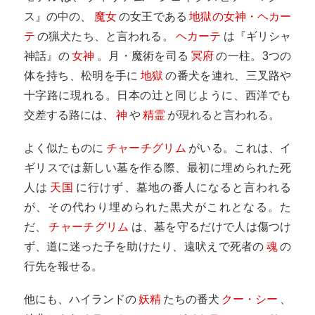
ス』の中の、
魔女
の女王である
地獄の女神・ヘカー
テ
の猟犬たち、と言われる。
ヘカーテ
は『ギリシャ
神話』の
女神
。月・魔術を司る
冥府
の一柱。3つの
体を持ち、松明を手に
地獄
の番犬を連れ、三叉路や
十字路に現れる。日本の辻と同じように、西洋でも
交差する路には、
神
や
精霊
が現れると言われる。
よく似たものに
チャーチグリム
がいる。これは、イ
ギリスでは新しい墓を作る際、最初に埋められた死
人は
天国
に行けず、墓地の番人になると言われる
が、その代わり埋められた黒犬がこれとなる。た
だ、
チャーチグリム
は、墓を守るだけで人は傷つけ
ず、道に迷った子を助けたり、遠吠えで死者の
魂
の
行先を報せる。
他にも、ハイランドの
妖精
たちの番犬
クー・シー
、