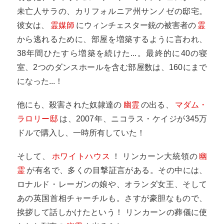
未亡人サラの、カリフォルニア州サンノゼの邸宅。
彼女は、
霊媒師
にウィンチェスター銃の被害者の
霊
から逃れるために、部屋を増築するように言われ、
38年間ひたすら増築を続けた...。最終的に40の寝
室、2つのダンスホールを含む部屋数は、160にまで
になった...！
他にも、殺害された奴隷達の
幽霊
の出る、
マダム・
ラロリー邸
は、2007年、ニコラス・ケイジが345万
ドルで購入し、一時所有していた！
そして、
ホワイトハウス
！ リンカーン大統領の
幽
霊
が有名で、多くの目撃証言がある。その中には、
ロナルド・レーガンの娘や、オランダ女王、そして
あの英国首相チャーチルも。さすが豪胆なもので、
挨拶して話しかけたという！ リンカーンの葬儀に使