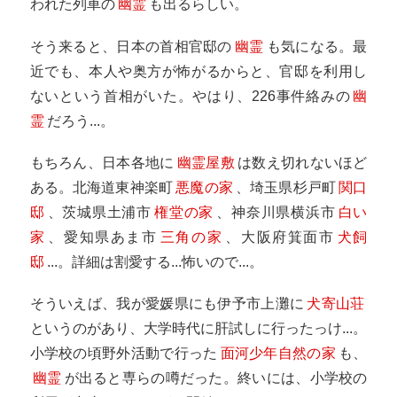
われた列車の
幽霊
も出るらしい。
そう来ると、日本の首相官邸の
幽霊
も気になる。最
近でも、本人や奥方が怖がるからと、官邸を利用し
ないという首相がいた。やはり、226事件絡みの
幽
霊
だろう...。
もちろん、日本各地に
幽霊屋敷
は数え切れないほど
ある。北海道東神楽町
悪魔の家
、埼玉県杉戸町
関口
邸
、茨城県土浦市
権堂の家
、神奈川県横浜市
白い
家
、愛知県あま市
三角の家
、大阪府箕面市
犬飼
邸
...。詳細は割愛する...怖いので...。
そういえば、我が愛媛県にも伊予市上灘に
犬寄山荘
というのがあり、大学時代に肝試しに行ったっけ...。
小学校の頃野外活動で行った
面河少年自然の家
も、
幽霊
が出ると専らの噂だった。終いには、小学校の