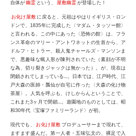
自体が
幽霊
という、
屋敷幽霊
が登場した！
お化け屋敷
に戻ると、元祖はやはりイギリス・ロン
ドンで、1835年に完成した〈マダム・タッソー館〉
と言われる。この中にあった〈恐怖の館〉は、フラ
ンス革命のマリー・アントワネットの生首から、ア
ドルフ・ヒトラー、殺人鬼チャールズ・マンソンま
で、悪趣味な蝋人形が陳列されていた（素顔が不明
な為、切り裂きジャックは無かった）。が、現在は
閉鎖されてしまっている...。日本では、江戸時代、江
戸大森の医師・瓢仙が自宅に作った〈大森の化け物
茶屋〉。人気を呼ぶも、けしからんということで、
これまた3ヶ月で閉鎖...。遊園地のものとしては、昭
和30年代〈宝塚ファミリーランド〉が初。
現代でも、
お化け屋敷
プロデューサーまで現れて、
ますます盛んだ。第一人者・五味弘文の、裸足で入