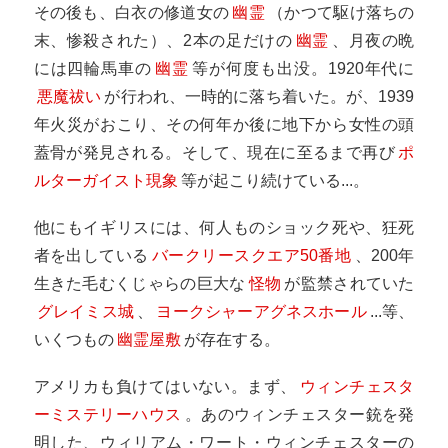
その後も、白衣の修道女の
幽霊
（かつて駆け落ちの
末、惨殺された）、2本の足だけの
幽霊
、月夜の晩
には四輪馬車の
幽霊
等が何度も出没。1920年代に
悪魔祓い
が行われ、一時的に落ち着いた。が、1939
年火災がおこり、その何年か後に地下から女性の頭
蓋骨が発見される。そして、現在に至るまで再び
ポ
ルターガイスト現象
等が起こり続けている...。
他にもイギリスには、何人ものショック死や、狂死
者を出している
バークリースクエア50番地
、200年
生きた毛むくじゃらの巨大な
怪物
が監禁されていた
グレイミス城
、
ヨークシャーアグネスホール
...等、
いくつもの
幽霊屋敷
が存在する。
アメリカも負けてはいない。まず、
ウィンチェスタ
ーミステリーハウス
。あのウィンチェスター銃を発
明した、ウィリアム・ワート・ウィンチェスターの