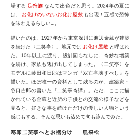
場する
足狩族
なんて出色だと思う。2024年の夏に
は、
お化けのいないお化け屋敷
も出現！五感で恐怖
を味わえるらしい...。
描いたのは、1927年から東京深川に渡辺金蔵が建築
を続けた〈二笑亭〉。地元では
お化け屋敷
と呼ばれ
た。10年以上に渡り、設計図もなしに、奇妙な増築
を続け、家族も逃げ出してしまった。〈二笑亭〉を
モデルに藤田和日郎はマンガ『双亡亭壊すべし』を
描いた。ほぼ唯一の資料として残るのが、建築家・
谷口吉郎の書いた『二笑亭奇譚』。ただ、ここに描
かれている金蔵と近所の子供との交流の様子などを
見ると、好きな事を続けただけの優しい人物という
感じもする。そんな思いも込めて句も詠んでみた。
寒卵二笑亭へとお裾分け
風来松