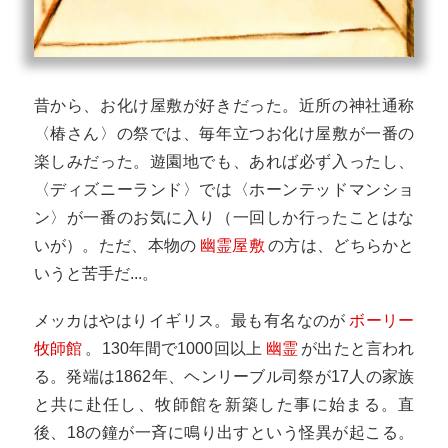
昔から、お化け屋敷が好きだった。近所の神社通称
〈椿さん〉の祭では、毎年立つお化け屋敷が一番の
楽しみだった。遊園地でも、あれば必ず入ったし、
〈ディズニーランド〉では〈ホーンテッドマンショ
ン〉が一番のお気に入り（一回しか行ったことはな
いが）。ただ、本物の
幽霊屋敷
の方は、どちらかと
いうと苦手だ...。
メッカはやはりイギリス。最も有名なのが
ボーリー
牧師館
。130年間で1000回以上
幽霊
が出たと言われ
る。発端は1862年、ヘンリーブル司祭が17人の家族
と共に赴任し、牧師館を新築した事に始まる。直
後、18の鐘が一斉に鳴り出すという怪異が起こる。