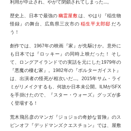
利用が中止され、やがて閉鎖されてしまった...。
歴史上、日本で最強の
幽霊屋敷
は、やはり『稲生物
怪録』の舞台、広島県三次市の
稲生平太郎邸
だろ
う！
創作では、1967年の映画『家』が先駆けか。意外に
も日本では『ロッキー』の同時上映だった！ そし
て、ロングアイランドでの実話を元にした1979年の
『悪魔の棲む家』。1982年の『ポルターガイスト』
は、出演者の怪死が相次いだ...。2015年サム・ライ
ミがリメイクするも、何故か日本未公開。ILMがSFX
を手掛けたので、『スター・ウォーズ』グッズが多
く登場する！
荒木飛呂彦のマンガ『ジョジョの奇妙な冒険』のス
ピンオフ『デッドマンズクエスチョン』では、屋敷