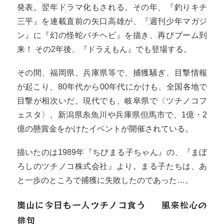
発表。翌年ドラマ化もされる。その年、『釣りキチ
三平』を連載直前の矢口高雄が、『週刊少年マガジ
ン』に『幻の怪蛇バチヘビ』を描き、再びブーム到
来！ その2年後、『ドラえもん』でも登場する。
その間、福岡県、兵庫県等で、捕獲騒ぎ、目撃情報
が起こり、80年代から00年代にかけも、全国各地で
目撃が相次いだ。現代でも、岐阜県で〈ツチノコフ
ェスタ〉、新潟県糸魚川や兵庫県但馬市で、1億・2
億の懸賞金をかけたイベントが開催されている。
描いたのは1989年『ちびまる子ちゃん』の、『まぼ
ろしのツチノコ株式会社』より。まる子たちは、あ
と一歩のところで捕獲に失敗したのであった…。
奥山に今日も一人ツチノコ食う
風来松心の
俳句