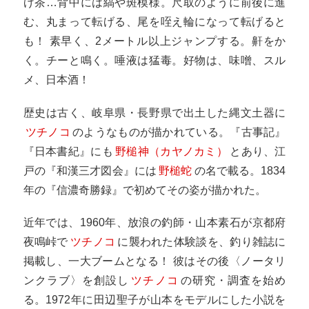
げ茶…背中には縞や斑模様。尺取のように前後に進
む、丸まって転げる、尾を咥え輪になって転げると
も！ 素早く、2メートル以上ジャンプする。鼾をか
く。チーと鳴く。唾液は猛毒。好物は、味噌、スル
メ、日本酒！
歴史は古く、岐阜県・長野県で出土した縄文土器に
ツチノコ
のようなものが描かれている。『古事記』
『日本書紀』にも
野槌神（カヤノカミ）
とあり、江
戸の『和漢三才図会』には
野槌蛇
の名で載る。1834
年の『信濃奇勝録』で初めてその姿が描かれた。
近年では、1960年、放浪の釣師・山本素石が京都府
夜鳴峠で
ツチノコ
に襲われた体験談を、釣り雑誌に
掲載し、一大ブームとなる！ 彼はその後〈ノータリ
ンクラブ〉を創設し
ツチノコ
の研究・調査を始め
る。1972年に田辺聖子が山本をモデルにした小説を