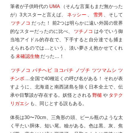
筆者が子供時代の
UMA
（そんな言葉もまだ無かった
が）3大スターと言えば、
ネッシー
、
雪男
、そして
ツチノコ
だった！ 前2つは明らかに遠い外国の世界
的なスターだったのに比べ、
ツチノコ
は今でいう御
当地アイドル的存在で、下手すると自分達でも捕ま
えられるのでは…という、淡い夢さえ抱かせてくれ
る
未確認生物
だった…！
ツチノコ
バチヘビ
ヨコバチ
ノヅチ
ツツマムシ
ツ
チンボ
…全国で40種近くの呼び名がある！ それが表
すように、北海道と南西諸島を除く日本全土で、伝
承や目撃談が存在する。妖怪とされる
野槌
や
タテク
リガエシ
も、同じとする説もある。
体長は30〜70cm、三角形の頭、ビール瓶のような太
く平たい胴体、短い尾。瞼がある。色は黒、灰、焦