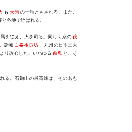
カ
も
天狗
の一種ともされる。また、
等と各地で呼ばれる。
眷属を従え、火を司る。同じく京の
鞍
。讃岐
白峯相良坊
、九州の日本三大
より改心した。いわゆる
前鬼
と、そ
される。石鎚山の最高峰は、その名も