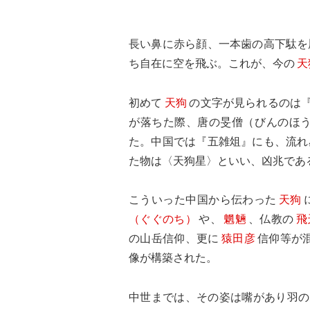
長い鼻に赤ら顔、一本歯の高下駄を
ち自在に空を飛ぶ。これが、今の
天
初めて
天狗
の文字が見られるのは『
が落ちた際、唐の旻僧（びんのほ
た。中国では『五雑俎』にも、流れ
た物は〈天狗星〉といい、凶兆であ
こういった中国から伝わった
天狗
（ぐぐのち）
や、
魍魎
、仏教の
飛
の山岳信仰、更に
猿田彦
信仰等が
像が構築された。
中世までは、その姿は嘴があり羽の