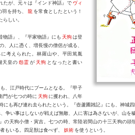
れたが、元々は『インド神話』で
ヴィ
の羽を持ち、
龍
を常食としたという！
たらしい。
昔物語』、『平家物語』にも
天狗
は登
の、人に憑く、増長慢の僧侶が成る、
いろに考えられた。林羅山や、平田篤胤
醐天皇の
怨霊
が
天狗
となったと書い
話も、江戸時代にブームとなる。『甲子
衛門が七つの時に
天狗
に攫われ、八年
時にも再び連れ去られたという。『壺蘆圃雑記』にも、神城四
べ、争い事はしないが戦えば無敵、人に害は為さないが、山を
』の天狗小僧・寅吉。七つの時、常陸岩間山の十三天狗の頭
の者もいる。四足獣は食べず、
妖術
を使うという。