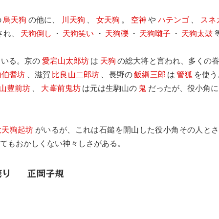
の
烏天狗
の他に、
川天狗
、
女天狗
。
空神
や
ハテンゴ
、
スネ
され、
天狗倒し
・
天狗笑い
・
天狗礫
・
天狗囃子
・
天狗太鼓
もいる。京の
愛宕山太郎坊
は
天狗
の総大将と言われ、多くの
山伯耆坊
、滋賀
比良山二郎坊
、長野の
飯綱三郎
は
管狐
を使う
山豊前坊
、
大峯前鬼坊
は元は生駒山の
鬼
だったが、役小角に
大天狗起坊
がいるが、これは石鎚を開山した役小角その人と
出てもおかしくない神々しさがある。
茂り
正岡子規