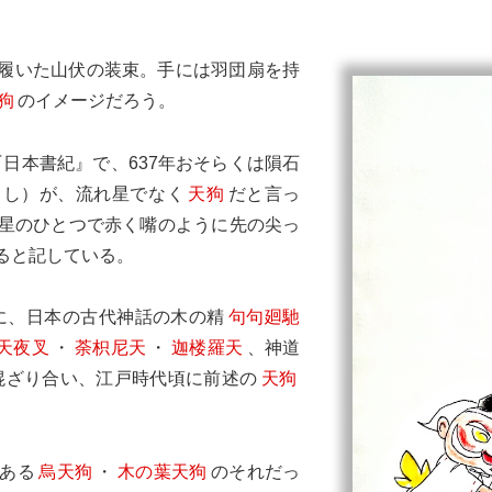
履いた山伏の装束。手には羽団扇を持
狗
のイメージだろう。
日本書紀』で、637年おそらくは隕石
うし）が、流れ星でなく
天狗
だと言っ
星のひとつで赤く嘴のように先の尖っ
ると記している。
に、日本の古代神話の木の精
句句廻馳
天夜叉
・
荼枳尼天
・
迦楼羅天
、神道
混ざり合い、江戸時代頃に前述の
天狗
ある
烏天狗
・
木の葉天狗
のそれだっ