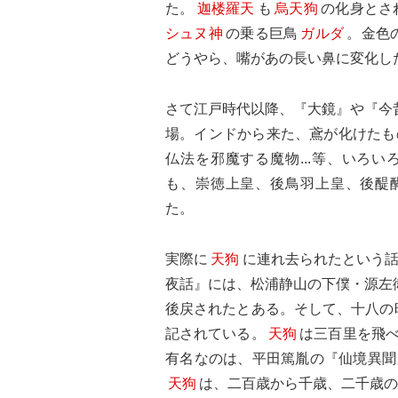
た。
迦楼羅天
も
烏天狗
の化身とさ
シュヌ神
の乗る巨鳥
ガルダ
。金色
どうやら、嘴があの長い鼻に変化し
さて江戸時代以降、『大鏡』や『今
場。インドから来た、鳶が化けたも
仏法を邪魔する魔物...等、いろ
も、崇徳上皇、後鳥羽上皇、後醍
た。
実際に
天狗
に連れ去られたという
夜話』には、松浦静山の下僕・源左
後戻されたとある。そして、十八の
記されている。
天狗
は三百里を飛
有名なのは、平田篤胤の『仙境異聞
天狗
は、二百歳から千歳、二千歳