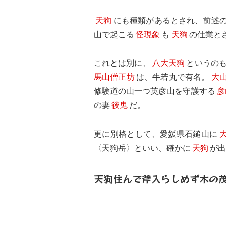
天狗
にも種類があるとされ、前述
山で起こる
怪現象
も
天狗
の仕業と
これとは別に、
八大天狗
というの
馬山僧正坊
は、牛若丸で有名。
大
修験道の山一つ英彦山を守護する
彦
の妻
後鬼
だ。
更に別格として、愛媛県石鎚山に
〈天狗岳〉といい、確かに
天狗
が
天狗住んで斧入らしめず木の