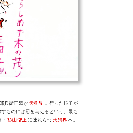
郎兵衛正清が
天狗界
に行った様子が
穢すものには罰を与えるという。最も
領・
杉山僧正
に連れられ
天狗界
へ。