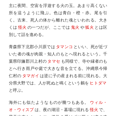
主に夜間、空宙を浮遊する火の玉。あまり高くない
所を這うように飛ぶ。色は青白・橙・赤。尾を引
く。古来、死人の体から離れた魂といわれる。大き
くは
怪火
の一つだが、ここでは
鬼火
や
狐火
とは区
別して話を進める。
青森県下北郡小川原では
タマンコ
といい、死が近づ
いた者の魂が肉親・知人のもとへ現れるという。千
葉県印旛郡川上村の
タマセ
も同様で、寺や縁者のも
とへ行き雨戸や庭で大きな音を立てる。沖縄県今帰
仁村の
タマガイ
は逆に子の産まれる前に現れる。大
分県大野では、人が死ぬと鳴くという鵺を
ヒトダマ
と呼ぶ。
海外にも似たようなものが幾つもある。
ウィル・
オ・ウィスプ
は、夜の湖沼・墓場に現れる
怪火
で、