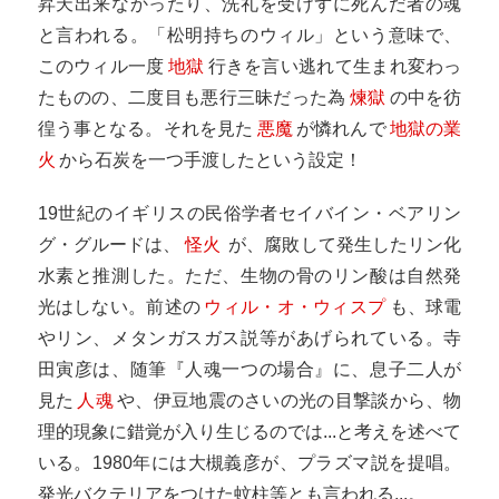
昇天出来なかったり、洗礼を受けずに死んだ者の魂
と言われる。「松明持ちのウィル」という意味で、
このウィル一度
地獄
行きを言い逃れて生まれ変わっ
たものの、二度目も悪行三昧だった為
煉獄
の中を彷
徨う事となる。それを見た
悪魔
が憐れんで
地獄の業
火
から石炭を一つ手渡したという設定！
19世紀のイギリスの民俗学者セイバイン・ベアリン
グ・グルードは、
怪火
が、腐敗して発生したリン化
水素と推測した。ただ、生物の骨のリン酸は自然発
光はしない。前述の
ウィル・オ・ウィスプ
も、球電
やリン、メタンガスガス説等があげられている。寺
田寅彦は、随筆『人魂一つの場合』に、息子二人が
見た
人魂
や、伊豆地震のさいの光の目撃談から、物
理的現象に錯覚が入り生じるのでは...と考えを述べて
いる。1980年には大槻義彦が、プラズマ説を提唱。
発光バクテリアをつけた蚊柱等とも言われる...。