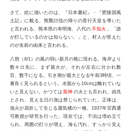
さて、絵に描いたのは、『日本書紀』・『肥後国風
土記』に載る、熊襲討伐の帰りの景行天皇を導いた
と言われる、熊本県の有明海、八代の
不知火
。「誰
が灯しているのかは知らない。」と、村人が答えた
のが名前の由来と言われる。
八朔（8/1）の風の弱い新月の晩に現れる。海岸より
数キロ先に、まず親火が。それが左右に分かれ数
百、数千になる。引き潮が最大となる午前3時頃、一
番良く見られるという。水面から10cmは離れていな
いと見えない。かつては
龍神
の火とも言われ、凶兆
とされ、見える日の漁は禁じられていた。正体は、
漁火が屈折して生じる蜃気楼の一種。1937年宮西通
可教授が研究を行った。現在では、干潟は埋め立て
られ、周囲の灯りが増え、海も汚れ、すっかり見え